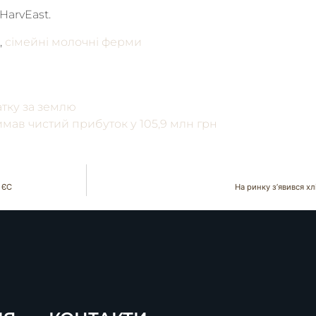
HarvEast.
,
сімейні молочні ферми
атку за землю
мав чистий прибуток у 105,9 млн грн
 ЄС
На ринку з’явився х