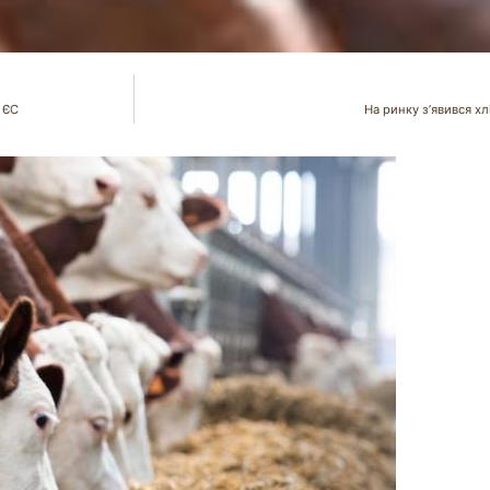
 ЄС
На ринку з’явився х