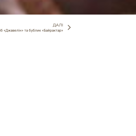
ДАЛІ
ліб «Джавелін» та бублик «Байрактар»