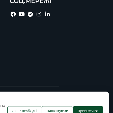
СОЦ.МЕРЕЖІ
 та
Лише необхідні
Налаштувати
Прийняти всі