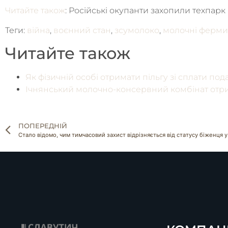
Читайте також
: Російські окупанти захопили техпарк 
Теги:
війна
,
воєнний стан
,
зсумолоко
,
молочні ферми
Читайте також
Як фізичній особі отримати пільгу зі сплати под
Ічнянський молочно-консервний комбінат отри
ПОПЕРЕДНІЙ
Стало відомо, чим тимчасовий захист відрізняється від статусу біженця у