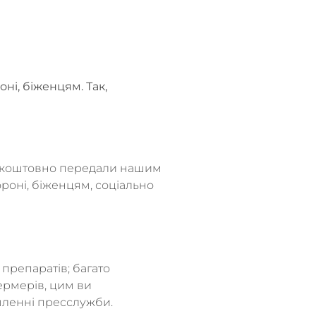
і, біженцям. Так,
безкоштовно передали нашим
роні, біженцям, соціально
препаратів; багато
ермерів, цим ви
мленні пресслужби.