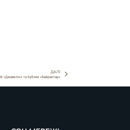
ДАЛІ
ліб «Джавелін» та бублик «Байрактар»