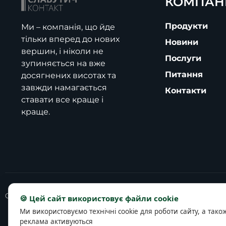
КОМПАН
Продукти
Ми – компанія, що йде
тільки вперед до нових
Новини
вершин, і ніколи не
Послуги
зупиняється на вже
Питання
досягнених висотах та
завжди намагається
Контакти
ставати все краще і
краще.
Copyright © 2025 slavutich-contact.com
🍪 Цей сайт використовує файли cookie
Ми використовуємо технічні cookie для роботи сайту, а тако
реклама активуються