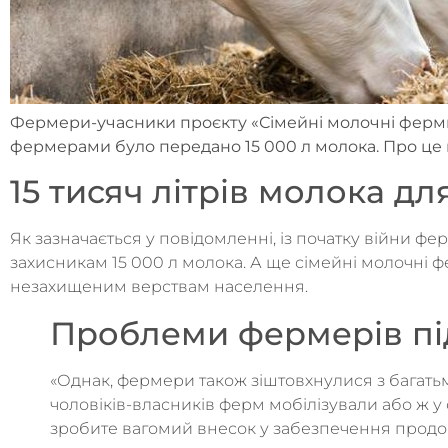
Фермери-учасники проєкту «Сімейні молочні ферми»
фермерами було передано 15 000 л молока. Про це
15 тисяч літрів молока дл
Як зазначається у повідомленні, із початку війни
захисникам 15 000 л молока. А ще сімейні молочні 
незахищеним верствам населення.
Проблеми фермерів під
«Однак, фермери також зіштовхнулися з багать
чоловіків-власників ферм мобілізували або ж у
зробите вагомий внесок у забезпечення продо