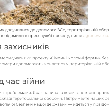
 долучилися до допомоги ЗСУ, територіальній оборон
 повідомили в пресслужбі проєкту, пише
agronews.ua.
я захисників
 фермери-учасники проєкту «Сімейні молочні ферми» 
фермери допомагають монастирям, територіальній обо
 час війни
ма проблемами: брак палива та кормів, ветеринарних 
 складі територіальної оборони. Підтримайте наших ф
вольчої безпеки нашої держави», — йдеться у повідо