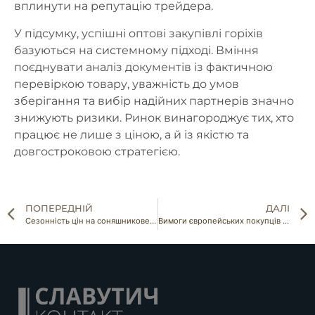
вплинути на репутацію трейдера.
У підсумку, успішні оптові закупівлі горіхів
базуються на системному підході. Вміння
поєднувати аналіз документів із фактичною
перевіркою товару, уважність до умов
зберігання та вибір надійних партнерів значно
знижують ризики. Ринок винагороджує тих, хто
працює не лише з ціною, а й із якістю та
довгостроковою стратегією.
ПОПЕРЕДНІЙ
ДАЛІ
Сезонність цін на соняшникове та гарбузове насіння: коли вигідно купувати, а коли продавати
Вимоги європейських покупців до насіння та горіхів у 2026 році: на що готуватися вже зараз