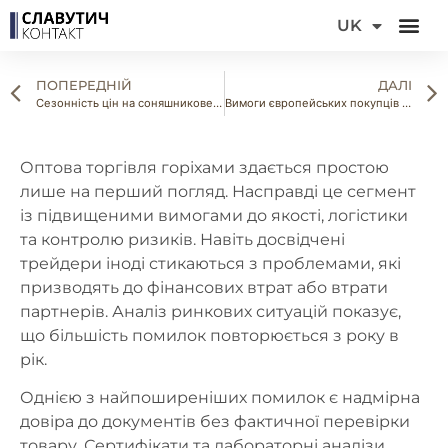
DE
UK
FR
ПОПЕРЕДНІЙ
ДАЛІ
Сезонність цін на соняшникове та гарбузове насіння: коли вигідно купувати, а коли продавати
Вимоги європейських покупців до насіння та горіхів у 2026 році: на що готуватися вже зараз
Оптова торгівля горіхами здається простою
лише на перший погляд. Насправді це сегмент
із підвищеними вимогами до якості, логістики
та контролю ризиків. Навіть досвідчені
трейдери іноді стикаються з проблемами, які
призводять до фінансових втрат або втрати
партнерів. Аналіз ринкових ситуацій показує,
що більшість помилок повторюється з року в
рік.
Однією з найпоширеніших помилок є надмірна
довіра до документів без фактичної перевірки
товару. Сертифікати та лабораторні аналізи