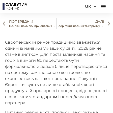
DE
UK
FR
ПОПЕРЕДНІЙ
ДАЛІ
Основні помилки при оптових закупівлях горіхів: досвід ринку та реальні кейси
Зберігання насіння та горіхів у міжсезоння: як не втратити якість і гроші
Європейський ринок традиційно вважається
одним із найвибагливіших у світі, і 2026 рік не
стане винятком. Для постачальників насіння та
горіхів вимоги ЄС перестають бути
формальністю й дедалі більше перетворюються
на систему комплексного контролю, що
охоплює весь ланцюг постачання. Покупці в
Європі очікують не лише стабільної якості
продукту, а й прозорості процесів, відповідності
екологічним стандартам і передбачуваності
партнера.
Питання безпечності продукції виходить на