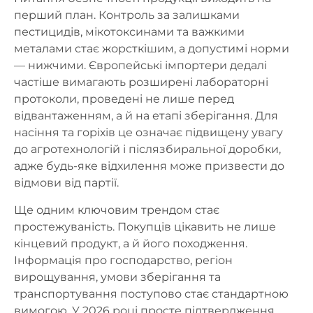
перший план. Контроль за залишками
пестицидів, мікотоксинами та важкими
металами стає жорсткішим, а допустимі норми
— нижчими. Європейські імпортери дедалі
частіше вимагають розширені лабораторні
протоколи, проведені не лише перед
відвантаженням, а й на етапі зберігання. Для
насіння та горіхів це означає підвищену увагу
до агротехнологій і післязбиральної доробки,
адже будь-яке відхилення може призвести до
відмови від партії.
Ще одним ключовим трендом стає
простежуваність. Покупців цікавить не лише
кінцевий продукт, а й його походження.
Інформація про господарство, регіон
вирощування, умови зберігання та
транспортування поступово стає стандартною
вимогою. У 2026 році просте підтвердження