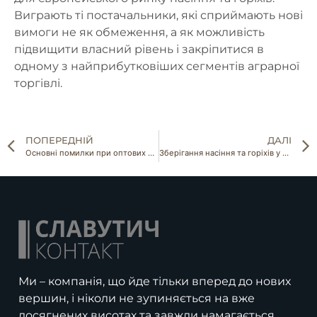
Виграють ті постачальники, які сприймають нові
вимоги не як обмеження, а як можливість
підвищити власний рівень і закріпитися в
одному з найприбутковіших сегментів аграрної
торгівлі.
ПОПЕРЕДНІЙ
ДАЛІ
Основні помилки при оптових закупівлях горіхів: досвід ринку та реальні кейси
Зберігання насіння та горіхів у міжсезоння: як не втратити якість і гроші
Ми – компанія, що йде тільки вперед до нових
вершин, і ніколи не зупиняється на вже
досягнених висотах та завжди намагається