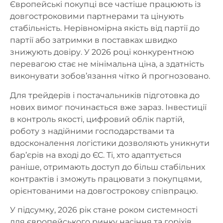
Європейські покупці все частіше працюють із
довгостроковими партнерами та цінують
стабільність. Нерівномірна якість від партії до
партії або затримки в поставках швидко
знижують довіру. У 2026 році конкурентною
перевагою стає не мінімальна ціна, а здатність
виконувати зобов’язання чітко й прогнозовано.
Для трейдерів і постачальників підготовка до
нових вимог починається вже зараз. Інвестиції
в контроль якості, цифровий облік партій,
роботу з надійними господарствами та
вдосконалення логістики дозволяють уникнути
бар’єрів на вході до ЄС. Ті, хто адаптується
раніше, отримають доступ до більш стабільних
контрактів і зможуть працювати з покупцями,
орієнтованими на довгострокову співпрацю.
У підсумку, 2026 рік стане роком системності
для європейського ринку насіння та горіхів.