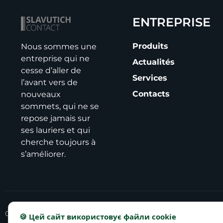
ENTREPRISE
Produits
Nous sommes une
entreprise qui ne
Actualités
cesse d’aller de
Services
l’avant vers de
Contacts
nouveaux
sommets, qui ne se
repose jamais sur
ses lauriers et qui
cherche toujours à
s’améliorer.
Copyright © 2025 slavutich-contact.com
🍪 Цей сайт використовує файли cookie