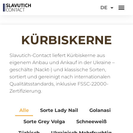
EN
DE
FR
KÜRBISKERNE
Slavutich-Contact liefert Kürbiskerne aus
eigenem Anbau und Ankauf in der Ukraine –
geschälte (Nackt-) und klassische Sorten,
sortiert und gereinigt nach internationalen
Qualitätsstandards, inklusive FSSC-22000-
Zertifizierung.
Alle
Sorte Lady Nail
Golanasi
Sorte Grey Volga
Schneeweiß
Türkisch
Ukrainisch Mehrfruchtig