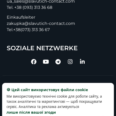
ua_sales@slavutich-contact.com
Tel.
+38 (093) 313 36 68
Einkaufsleiter
zakupka@slavutich-contact.com
Tel.
+38(073) 313 36 67
SOZIALE NETZWERKE
Copyright © 2025 slavutich-contact.com
🍪 Цей сайт використовує файли cookie
Ми використовуємо технічні cookie для роботи сайту, а
також аналітичні та маркетингові — щоб покращувати
сервіс. Аналітика та реклама активуються
лише після вашої згоди